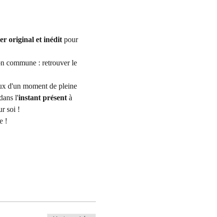
ier original et inédit
 pour 
ion commune : retrouver le 
ieux d'un moment de pleine 
dans l'
instant présent
 à 
r soi !
e !