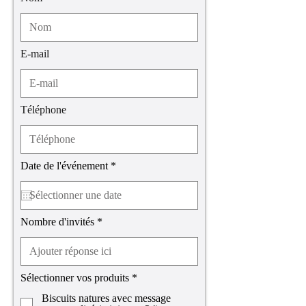
E-mail
Téléphone
r
Date de l'événement
*
e
q
u
i
r
Nombre d'invités
e
d
R
Sélectionner vos produits
*
e
Biscuits natures avec message
q