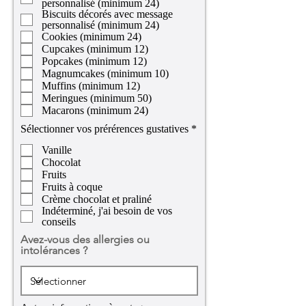
personnalisé (minimum 24)
u
Biscuits décorés avec message
i
personnalisé (minimum 24)
r
Cookies (minimum 24)
e
d
Cupcakes (minimum 12)
Popcakes (minimum 12)
Magnumcakes (minimum 10)
Muffins (minimum 12)
Meringues (minimum 50)
Macarons (minimum 24)
R
Sélectionner vos prérérences gustatives
*
e
Vanille
q
u
Chocolat
i
Fruits
r
Fruits à coque
e
Crème chocolat et praliné
d
Indéterminé, j'ai besoin de vos
conseils
Avez-vous des allergies ou
intolérances ?