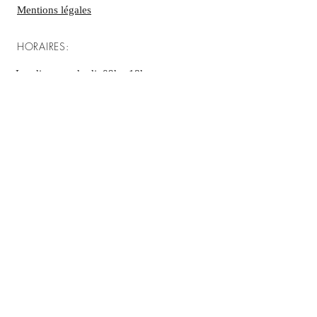
Mentions légales
HORAIRES:
Lundi au vendredi: 09h - 18h ​​
Samedi: 09h - 13h
Dimanche: fermé
NOUS CONTACTER :
ADRESSE:
14 Allée des Agrions